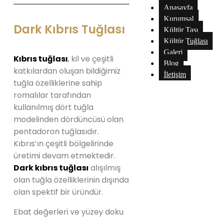
Anasayfa
Kurumsal
Dark Kıbrıs Tuğlası
Kültür Taşı
Kültür Tuğlası
Galeri
Kıbrıs tuğlası
, kil ve çeşitli
Blog
katkılardan oluşan bildiğimiz
İletişim
tuğla özelliklerine sahip
romalılar tarafından
kullanılmış dört tuğla
modelinden dördüncüsü olan
pentadoron tuğlasıdır.
Kıbrıs’ın çeşitli bölgelirinde
üretimi devam etmektedir.
Dark kıbrıs tuğlası
alışılmış
olan tuğla özelliklerinin dışında
olan spektif bir üründür.
Ebat değerleri ve yüzey doku