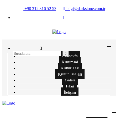
+90 312 316 52 53
bilgi@darkstone.com.tr
Anasayfa
Kurumsal
Kültür Taşı
Kültür Tuğlası
Galeri
Blog
İletişim