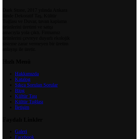
Dark Stone, 2017 yılında Ankara
ilinde Dekoratif Taş, Kültür
Tuğlası ve Duvar, tavan kaplama
ürünlerini üretimi ve satışı
amacıyla yola çıktı. Firmamız
ürünlerini çevreye duyarlı ekolojik
sisteme zarar vermeyen bir üretim
anlayışı ile üretir.
Hızlı Menü
Hakkımızda
Katalog
Sıkça Sorulan Sorular
Blog
Kültür Taşı
Kültür Tuğlası
İletişim
Faydalı Linkler
Galeri
Facebook