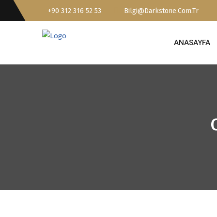
+90 312 316 52 53
Bilgi@darkstone.com.tr
ANASAYFA